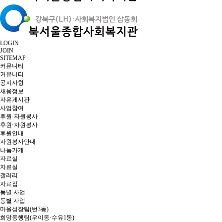
LOGIN
JOIN
SITEMAP
커뮤니티
커뮤니티
공지사항
채용정보
자유게시판
사업참여
후원·자원봉사
후원·자원봉사
후원안내
자원봉사안내
나눔가게
자료실
자료실
갤러리
자료집
동별 사업
동별 사업
마을성장팀(번3동)
희망동행팀(우이동·수유1동)