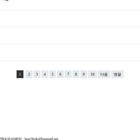
1
2
3
4
5
6
7
8
9
10
다음
맨끝
29
대표이메일 :
bun2bok@hanmail.net