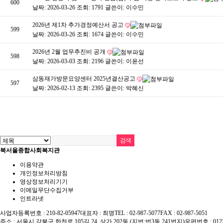
600
날짜: 2026-03-26
조회: 1791
글쓴이:
이수민
2026년 제1차 추가경정예산서 공고
599
날짜: 2026-03-26
조회: 1674
글쓴이:
이수민
2026년 2월 업무추진비 공개
598
날짜: 2026-03-03
조회: 2196
글쓴이:
이윤선
삼동재가방문요양센터 2025년결산공고
597
날짜: 2026-02-13
조회: 2395
글쓴이:
박혜신
북서울종합사회복지관
이용약관
개인정보처리방침
영상정보처리기기
이메일무단수집거부
인트라넷
사업자등록번호 : 210-82-05947
대표자 : 최명
TEL : 02-987-5077
FAX : 02-987-5051
주소 : 서울시 강북구 한천로 105길 24, 상가 202동 (지번:번3동 241번지)
우편번호 : 012