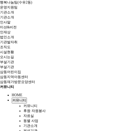
행복나눔팀(수유2동)
운영지원팀
기관소개
기관소개
인사말
미션&비전
인재상
법인소개
기관발자취
조직도
시설현황
오시는길
부설기관
부설기관
삼동어린이집
삼동지역아동센터
삼동재가방문요양센터
커뮤니티
HOME
커뮤니티
커뮤니티
후원·자원봉사
자료실
동별 사업
기관소개
부설기관