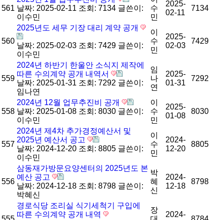
2025-
561
날짜: 2025-02-11
조회: 7134
글쓴이:
수
7134
02-11
이수민
민
2025년도 세무 기장 대리 계약 공개
이
2025-
560
수
7429
날짜: 2025-02-03
조회: 7429
글쓴이:
02-03
민
이수민
2024년 하반기 한울안 소식지 제작에
임
따른 수의계약 공개 내역서
2025-
559
나
7292
날짜: 2025-01-31
조회: 7292
글쓴이:
01-31
연
임나연
2024년 12월 업무추진비 공개
이
2025-
558
날짜: 2025-01-08
조회: 8030
글쓴이:
수
8030
01-08
이수민
민
2024년 제4차 추가경정예산서 및
이
2025년 예산서 공고
2024-
557
수
8805
날짜: 2024-12-20
조회: 8805
글쓴이:
12-20
민
이수민
삼동재가방문요양센터의 2025년도 본
박
예산 공고
2024-
556
혜
8798
날짜: 2024-12-18
조회: 8798
글쓴이:
12-18
신
박혜신
경로식당 조리실 식기세척기 구입에
장
따른 수의계약 공개 내역
2024-
555
대
8784