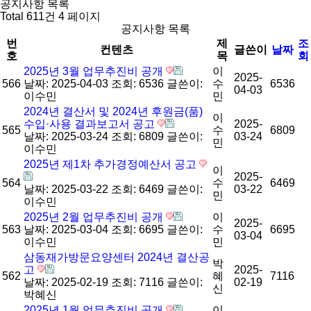
공지사항 목록
Total 611건
4 페이지
공지사항 목록
번
제
조
컨텐츠
글쓴이
날짜
호
목
회
2025년 3월 업무추진비 공개
이
2025-
566
날짜: 2025-04-03
조회: 6536
글쓴이:
수
6536
04-03
이수민
민
2024년 결산서 및 2024년 후원금(품)
이
수입·사용 결과보고서 공고
2025-
565
수
6809
날짜: 2025-03-24
조회: 6809
글쓴이:
03-24
민
이수민
2025년 제1차 추가경정예산서 공고
이
2025-
564
수
6469
날짜: 2025-03-22
조회: 6469
글쓴이:
03-22
민
이수민
2025년 2월 업무추진비 공개
이
2025-
563
날짜: 2025-03-04
조회: 6695
글쓴이:
수
6695
03-04
이수민
민
삼동재가방문요양센터 2024년 결산공
박
고
2025-
562
혜
7116
날짜: 2025-02-19
조회: 7116
글쓴이:
02-19
신
박혜신
2025년 1월 업무추진비 공개
이