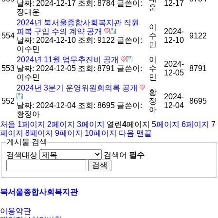
날짜: 2024-12-17
조회: 8784
글쓴이:
12-17
운
장대운
2024년 북서울종합사회복지관 직원
이
피복 구입 수의 계약 공개
2024-
554
수
9122
날짜: 2024-12-10
조회: 9122
글쓴이:
12-10
민
이수민
2024년 11월 업무추진비 공개
이
2024-
553
날짜: 2024-12-05
조회: 8791
글쓴이:
수
8791
12-05
이수민
민
2024년 3분기 운영위원회의록 공개
황
2024-
552
정
8695
날짜: 2024-12-04
조회: 8695
글쓴이:
12-04
아
황정아
처음
1
페이지
2
페이지
3
페이지
열린
4
페이지
5
페이지
6
페이지
7
페이지
8
페이지
9
페이지
10
페이지
다음
맨끝
게시물 검색
검색대상
검색어
필수
북서울종합사회복지관
이용약관