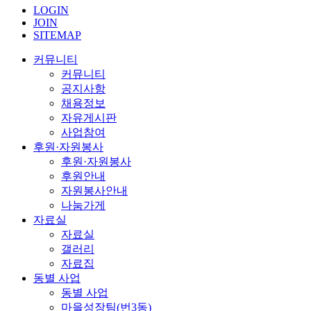
LOGIN
JOIN
SITEMAP
커뮤니티
커뮤니티
공지사항
채용정보
자유게시판
사업참여
후원·자원봉사
후원·자원봉사
후원안내
자원봉사안내
나눔가게
자료실
자료실
갤러리
자료집
동별 사업
동별 사업
마을성장팀(번3동)