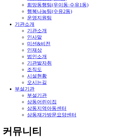
희망동행팀(우이동·수유1동)
행복나눔팀(수유2동)
운영지원팀
기관소개
기관소개
인사말
미션&비전
인재상
법인소개
기관발자취
조직도
시설현황
오시는길
부설기관
부설기관
삼동어린이집
삼동지역아동센터
삼동재가방문요양센터
커뮤니티