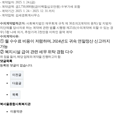
-
계약일자
: 2025. 1. 24.(금)
-
계약금액
:
금
2,750,000
원
(
금이백칠십오만원
)
※
부가세 포함
- 계약기간
: 2025. 1. 24.
~ 2025. 12. 31.
까지
-
계약업체
: 김세경회계사무소
수의계약법적근거
:
사회복지법인 재무회계 규칙 제
30
조의
2(
계약의 원칙
)
및 지방자
치단체를 당사자로 하는 계약에 관한 법률 시행령 제
25
조
(
수의계약에 의할 수 있는 경
우
) 5
항 나에 의거, 추정가격
2
천만원 이하인 용역 계약
수의계약사유
:
①
월 수수료 비용이 저렴하며
, 2024
년도 귀속 연말정산 신고까지
가능
②
복지시설 급여 관련 세무 위탁 경험 다수
위 점을 들어
,
해당 업체와 계약을 진행하고자 함
.
댓글목록
등록된 댓글이 없습니다.
이전글
다음글
목록
북서울종합사회복지관
이용약관