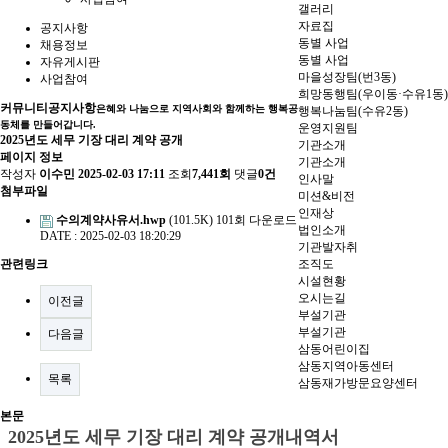
갤러리
자료집
공지사항
동별 사업
채용정보
동별 사업
자유게시판
마을성장팀(번3동)
사업참여
희망동행팀(우이동·수유1동)
커뮤니티
공지사항
은혜와 나눔으로 지역사회와 함께하는 행복공
행복나눔팀(수유2동)
동체를 만들어갑니다.
운영지원팀
2025년도 세무 기장 대리 계약 공개
기관소개
페이지 정보
기관소개
작성자
이수민
2025-02-03 17:11
조회
7,441회
댓글
0건
인사말
첨부파일
미션&비전
인재상
수의계약사유서.hwp
(101.5K)
101회 다운로드
법인소개
DATE : 2025-02-03 18:20:29
기관발자취
관련링크
조직도
시설현황
오시는길
이전글
부설기관
부설기관
다음글
삼동어린이집
삼동지역아동센터
목록
삼동재가방문요양센터
본문
2025
년도 세무 기장 대리 계약 공개내역서