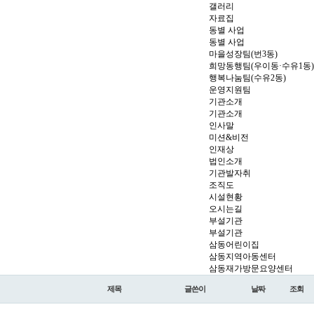
갤러리
자료집
동별 사업
동별 사업
마을성장팀(번3동)
희망동행팀(우이동·수유1동)
행복나눔팀(수유2동)
운영지원팀
기관소개
기관소개
인사말
미션&비전
인재상
법인소개
기관발자취
조직도
시설현황
오시는길
부설기관
부설기관
삼동어린이집
삼동지역아동센터
삼동재가방문요양센터
제목
글쓴이
날짜
조회