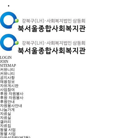
LOGIN
JOIN
SITEMAP
커뮤니티
커뮤니티
공지사항
채용정보
자유게시판
사업참여
후원·자원봉사
후원·자원봉사
후원안내
자원봉사안내
나눔가게
자료실
자료실
갤러리
자료집
동별 사업
동별 사업
마을성장팀(번3동)