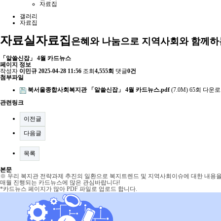
자료집
갤러리
자료집
자료실
자료집
은혜와 나눔으로 지역사회와 함께하
「알쓸신잡」 4월 카드뉴스
페이지 정보
작성자
이민규
2025-04-28 11:56
조회
4,555회
댓글
0건
첨부파일
북서울종합사회복지관 「알쓸신잡」 4월 카드뉴스.pdf
(7.0M)
65회 다운
관련링크
이전글
다음글
목록
본문
※ 우리 복지관 전략과제 추진의 일환으로 복지트렌드 및 지역사회이슈에 대한 내용을
매월 진행되는 카드뉴스에 많은 관심바랍니다!
*카드뉴스 페이지가 많아 PDF 파일로 업로드 합니다.