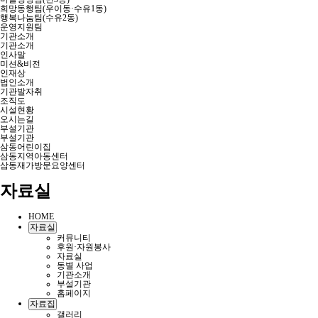
희망동행팀(우이동·수유1동)
행복나눔팀(수유2동)
운영지원팀
기관소개
기관소개
인사말
미션&비전
인재상
법인소개
기관발자취
조직도
시설현황
오시는길
부설기관
부설기관
삼동어린이집
삼동지역아동센터
삼동재가방문요양센터
자료실
HOME
자료실
커뮤니티
후원·자원봉사
자료실
동별 사업
기관소개
부설기관
홈페이지
자료집
갤러리