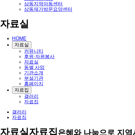
삼동지역아동센터
삼동재가방문요양센터
자료실
HOME
자료실
커뮤니티
후원·자원봉사
자료실
동별 사업
기관소개
부설기관
홈페이지
자료집
갤러리
자료집
갤러리
자료집
자료실
자료집
은혜와 나눔으로 지역