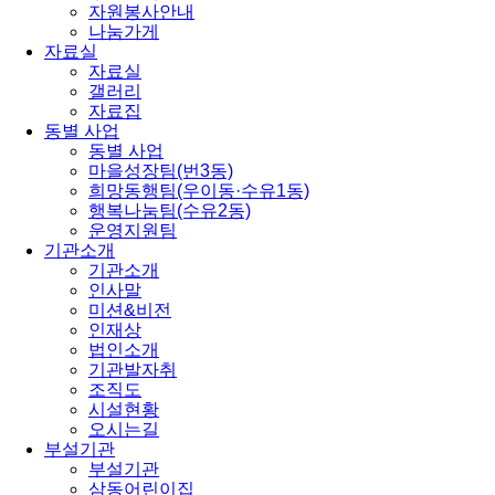
자원봉사안내
나눔가게
자료실
자료실
갤러리
자료집
동별 사업
동별 사업
마을성장팀(번3동)
희망동행팀(우이동·수유1동)
행복나눔팀(수유2동)
운영지원팀
기관소개
기관소개
인사말
미션&비전
인재상
법인소개
기관발자취
조직도
시설현황
오시는길
부설기관
부설기관
삼동어린이집