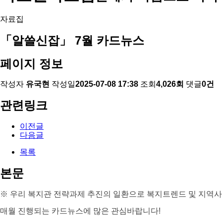
자료집
「알쓸신잡」 7월 카드뉴스
페이지 정보
작성자
유국현
작성일
2025-07-08 17:38
조회
4,026회
댓글
0건
관련링크
이전글
다음글
목록
본문
※ 우리 복지관 전략과제 추진의 일환으로 복지트렌드 및 지역사
매월 진행되는 카드뉴스에 많은 관심바랍니다!