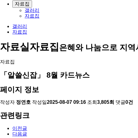
자료집
갤러리
자료집
갤러리
자료집
자료실
자료집
은혜와 나눔으로 지역
자료집
「알쓸신잡」 8월 카드뉴스
페이지 정보
작성자
정연호
작성일
2025-08-07 09:16
조회
3,805회
댓글
0건
관련링크
이전글
다음글