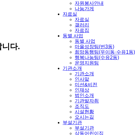
자원봉사안내
나눔가게
자료실
자료실
갤러리
자료집
동별 사업
동별 사업
니다.
마을성장팀(번3동)
희망동행팀(우이동·수유1동)
행복나눔팀(수유2동)
운영지원팀
기관소개
기관소개
인사말
미션&비전
인재상
법인소개
기관발자취
조직도
시설현황
오시는길
부설기관
부설기관
삼동어린이집