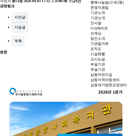
작성자
윤다영
2026-04-03 17:32
조회
961회
댓글
0건
행복나눔팀(수유2동)
관련링크
운영지원팀
기관소개
이전글
기관소개
인사말
다음글
미션&비전
인재상
법인소개
목록
기관발자취
조직도
본문
시설현황
오시는길
부설기관
부설기관
삼동어린이집
삼동지역아동센터
삼동재가방문요양센터