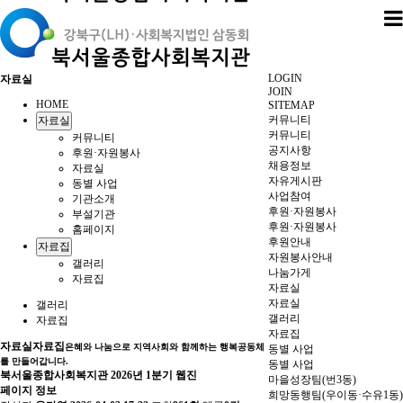
LOGIN
자료실
JOIN
HOME
SITEMAP
커뮤니티
자료실
커뮤니티
커뮤니티
공지사항
후원·자원봉사
채용정보
자료실
자유게시판
동별 사업
사업참여
기관소개
후원·자원봉사
부설기관
후원·자원봉사
홈페이지
후원안내
자료집
자원봉사안내
갤러리
나눔가게
자료집
자료실
자료실
갤러리
갤러리
자료집
자료집
자료실
자료집
은혜와 나눔으로 지역사회와 함께하는 행복공동체
동별 사업
를 만들어갑니다.
동별 사업
북서울종합사회복지관 2026년 1분기 웹진
마을성장팀(번3동)
페이지 정보
희망동행팀(우이동·수유1동)