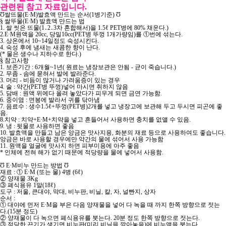
관련된 참고 자료입니다.
Ʊ쌀뜨물(E·M)발효액 만드는 순서(1병기준) Ʊ
§ 쌀뚜물(E·M) 발효액 만드는 법
1. 쌀 씻은 뜨물(1․2․3차 혼합해서)을 1.5ℓ PET병에 80% 채운다.)
2.E·M원액을 20cc, 당밀10cc(PET병 뚜껑 1개가량임)를 ①번에 섞는다.
3. 상온에서 10~14일정도 숙성시킨다.
4. 숙성 후에 냄새는 새콤한 향이 난다.
(* 물은 생수나 지하수로 한다.)
§ 참고사항
1. 보존기간 : 6개월~1년( 원료는 냉장보관은 안됨 - 균이 죽습니다.)
2. 무좀 - 솜에 묻혀서 발에 발라준다.
3. 머리 - 비듬이 많거나 가려움증이 있는 경우
4. 술 : 약간(PET병 뚜껑)넣어 마시면 취하지 않음
5. 담배 : 원액 위에다 올려 놓았다가 피우게 되면 금연 가능함.
6. 중이염 : 면봉에 발라서 귀를 닦아냄
7. 음료수 : 생수1.5ℓ+뚜껑(PET병)2개를 넣고 냉장고에 보관해 두고 두시면 피곤에 좋
음.
8.치약 : 치약+E·M+치약을 넣고 흔들어서 사용하면 충치를 없앨 수 있음.
9. 냉 : 뒷물로 사용하면 좋음
10. 발효액을 만들고 남은 앙금은 맛사지용, 화분의 재료 등으로 사용하여도 좋습니다.
앙금은 바로 사용할 경우에만 약간의 물에 섞어서 사용 가능함
11. 원액을 얼굴에 맛사지 하면 피부미용에 아주 좋음
* 인체에 전혀 해가 없기 때문에 적당량을 물에 넣어서 사용함.
Ʊ E·M비누 만드는 방법 Ʊ
재료 : ① E·M (또는 물) 4병 (6ℓ)
② 양재물 3Kg
③ 폐식용유 1말(18ℓ)
도구 : 저울, 큰대야, 막대, 비누판, 비닐, 칼, 자, 널빤지, 상자
순서 :
① 대야에 먼저 E·M을 부은 다음 양재물을 넣어 다 녹을 때 까지 한쪽 방향으로 젓는
다.(15분 정도)
② 양재물이 다 녹으면 폐식용유를 붓는다. 20분 정도 한쪽 방향으로 젓는다.
③ 적당한 끈기가 생기면 비누판(미리 비닐을 깔아놓음)에 비누액을 붓는다.