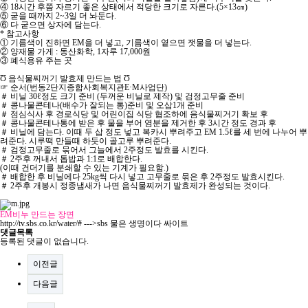
④ 18시간 후쯤 자르기 좋은 상태에서 적당한 크기로 자른다.(5×13㎝)
⑤ 굳을 때까지 2~3일 더 놔둔다.
⑥ 다 굳으면 상자에 담는다.
* 참고사항
① 기름색이 진하면 EM을 더 넣고, 기름색이 옅으면 잿물을 더 넣는다.
② 양재물 가게 : 동산화학, 1자루 17,000원
③ 폐식용유 주는 곳
Ʊ 음식물찌꺼기 발효제 만드는 법 Ʊ
☞ 순서(번동2단지종합사회복지관E·M사업단)
＃ 비닐 30ℓ정도 크기 준비 (두꺼운 비닐로 제작) 및 검정고무줄 준비
＃ 콩나물콘테나(배수가 잘되는 통)준비 및 오삽1개 준비
＃ 점심식사 후 경로식당 및 어린이집 식당 협조하에 음식물찌거기 확보 후
＃ 콩나물콘테나통에 받은 후 물을 부어 염분을 제거한 후 3시간 정도 경과 후
＃ 비닐에 담는다. 이때 두 삽 정도 넣고 복카시 뿌려주고 EM 1.5ℓ를 세 번에 나누어 뿌
려준다. 시루떡 만들때 하듯이 골고루 뿌려준다.
＃ 검정고무줄로 묶어서 그늘에서 2주정도 발효를 시킨다.
＃ 2주후 꺼내서 톱밥과 1:1로 배합한다.
(이때 건더기를 분쇄할 수 있는 기계가 필요함.)
＃ 배합한 후 비닐에다 25kg씩 다시 넣고 고무줄로 묶은 후 2주정도 발효시킨다.
＃ 2주후 개봉시 정종냄새가 나면 음식물찌꺼기 발효제가 완성되는 것이다.
EM비누 만드는 장면
http://tv.sbs.co.kr/water/# --->sbs 물은 생명이다 싸이트
댓글목록
등록된 댓글이 없습니다.
이전글
다음글