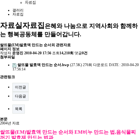
자료집
갤러리
자료집
자료실
자료집
은혜와 나눔으로 지역사회와 함께하
는 행복공동체를 만들어갑니다.
쌀뜨물(EM)발효액 만드는 순서외 관련자료
페이지 정보
작성자
운영진
2010-04-20 17:56
조회
14,210회
댓글
0건
첨부파일
쌀뜨물 발효액 만드는 순서.hwp
(27.5K)
276회 다운로드
DATE : 2010-04-20
17:56:14
관련링크
이전글
다음글
목록
본문
2004년 자료
쌀뜨물(EM)발효액 만드는 순서와 EM비누 만드는 법,음식물찌
꺼기 발효제 만드는 법과