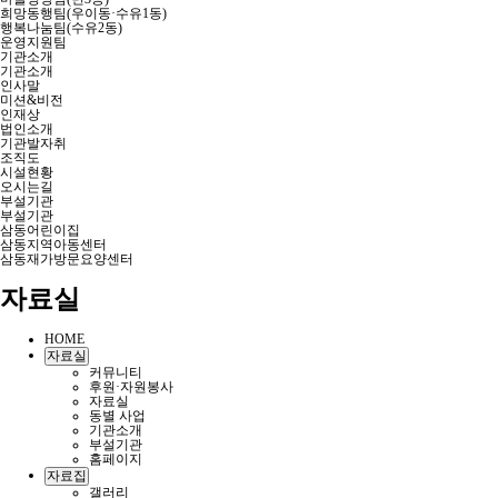
희망동행팀(우이동·수유1동)
행복나눔팀(수유2동)
운영지원팀
기관소개
기관소개
인사말
미션&비전
인재상
법인소개
기관발자취
조직도
시설현황
오시는길
부설기관
부설기관
삼동어린이집
삼동지역아동센터
삼동재가방문요양센터
자료실
HOME
자료실
커뮤니티
후원·자원봉사
자료실
동별 사업
기관소개
부설기관
홈페이지
자료집
갤러리