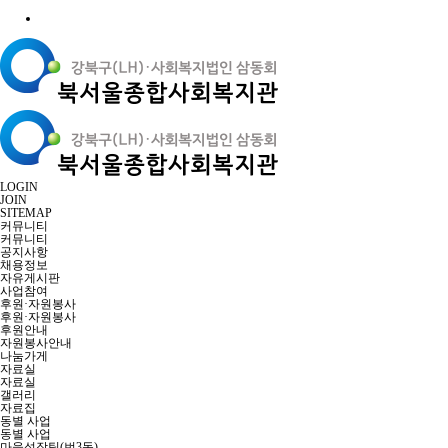
LOGIN
JOIN
SITEMAP
커뮤니티
커뮤니티
공지사항
채용정보
자유게시판
사업참여
후원·자원봉사
후원·자원봉사
후원안내
자원봉사안내
나눔가게
자료실
자료실
갤러리
자료집
동별 사업
동별 사업
마을성장팀(번3동)