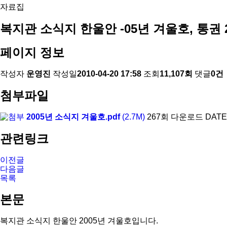
자료집
복지관 소식지 한울안 -05년 겨울호, 통권 
페이지 정보
작성자
운영진
작성일
2010-04-20 17:58
조회
11,107회
댓글
0건
첨부파일
2005년 소식지 겨울호.pdf
(2.7M)
267회 다운로드
DATE 
관련링크
이전글
다음글
목록
본문
복지관 소식지 한울안 2005년 겨울호입니다.