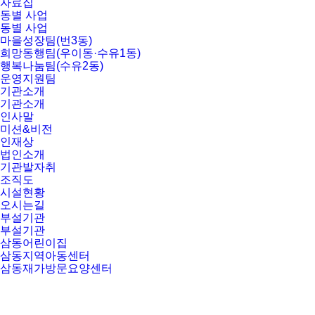
자료집
동별 사업
동별 사업
마을성장팀(번3동)
희망동행팀(우이동·수유1동)
행복나눔팀(수유2동)
운영지원팀
기관소개
기관소개
인사말
미션&비전
인재상
법인소개
기관발자취
조직도
시설현황
오시는길
부설기관
부설기관
삼동어린이집
삼동지역아동센터
삼동재가방문요양센터