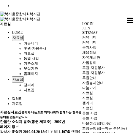
LOGIN
자료실
JOIN
HOME
SITEMAP
커뮤니티
자료실
커뮤니티
커뮤니티
공지사항
후원·자원봉사
채용정보
자료실
자유게시판
동별 사업
사업참여
기관소개
후원·자원봉사
부설기관
후원·자원봉사
홈페이지
후원안내
자료집
자원봉사안내
갤러리
나눔가게
자료집
자료실
자료실
갤러리
갤러리
자료집
자료집
자료실
자료집
은혜와 나눔으로 지역사회와 함께하는 행복공
동별 사업
동체를 만들어갑니다.
동별 사업
한울안 소식지 봄호(통권 제31호) - 2007년
마을성장팀(번3동)
페이지 정보
희망동행팀(우이동·수유1동)
작성자
운영진
2010-04-20 18:01
조회
11,107회
댓글
0