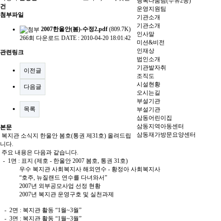
행복나눔팀(수유2동)
건
운영지원팀
첨부파일
기관소개
기관소개
2007한울안(봄)-수정2.pdf
(809.7K)
인사말
266회 다운로드
DATE : 2010-04-20 18:01:42
미션&비전
인재상
관련링크
법인소개
기관발자취
이전글
조직도
시설현황
다음글
오시는길
부설기관
목록
부설기관
삼동어린이집
삼동지역아동센터
본문
삼동재가방문요양센터
복지관 소식지 한울안 봄호(통권 제31호) 올려드립
니다.
주요 내용은 다음과 같습니다.
- 1면 : 표지 (제호 - 한울안 2007 봄호, 통권 31호)
우수 복지관 사회복지사 해외연수 - 황정아 사회복지사
“호주, 뉴질랜드 연수를 다녀와서”
2007년 외부공모사업 선정 현황
2007년 복지관 운영구호 및 실천과제
- 2면 : 복지관 활동 “1월~3월”
- 3면 : 복지관 활동 “1월~3월”