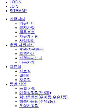
LOGIN
JOIN
SITEMAP
커뮤니티
커뮤니티
공지사항
채용정보
자유게시판
사업참여
후원·자원봉사
후원·자원봉사
후원안내
자원봉사안내
나눔가게
자료실
자료실
갤러리
자료집
동별 사업
동별 사업
마을성장팀(번3동)
희망동행팀(우이동·수유1동)
행복나눔팀(수유2동)
운영지원팀