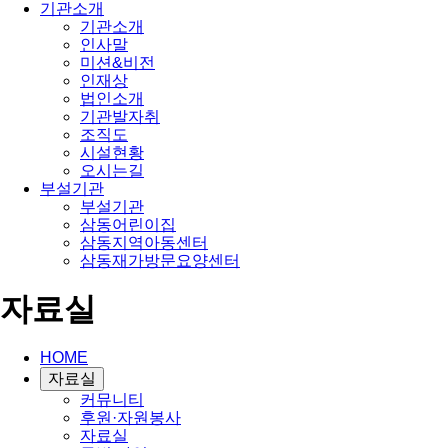
기관소개
기관소개
인사말
미션&비전
인재상
법인소개
기관발자취
조직도
시설현황
오시는길
부설기관
부설기관
삼동어린이집
삼동지역아동센터
삼동재가방문요양센터
자료실
HOME
자료실
커뮤니티
후원·자원봉사
자료실