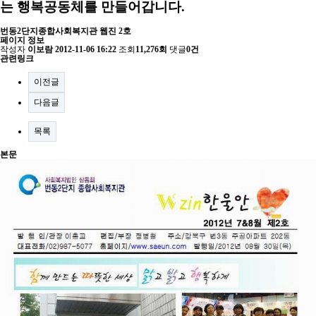
는 행복공동체를 만들어갑니다.
번동2단지종합사회복지관 웹진 2호
페이지 정보
작성자
이보람
2012-11-06 16:22
조회
11,276회
댓글
0건
관련링크
이전글
다음글
목록
본문