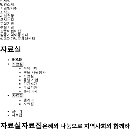
인재상
법인소개
기관발자취
조직도
시설현황
오시는길
부설기관
부설기관
삼동어린이집
삼동지역아동센터
삼동재가방문요양센터
자료실
HOME
자료실
커뮤니티
후원·자원봉사
자료실
동별 사업
기관소개
부설기관
홈페이지
자료집
갤러리
자료집
갤러리
자료집
자료실
자료집
은혜와 나눔으로 지역사회와 함께하