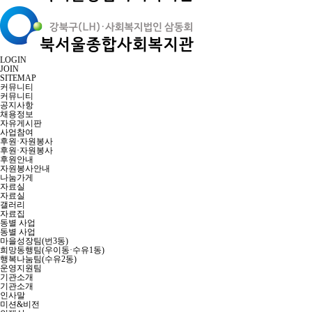
LOGIN
JOIN
SITEMAP
커뮤니티
커뮤니티
공지사항
채용정보
자유게시판
사업참여
후원·자원봉사
후원·자원봉사
후원안내
자원봉사안내
나눔가게
자료실
자료실
갤러리
자료집
동별 사업
동별 사업
마을성장팀(번3동)
희망동행팀(우이동·수유1동)
행복나눔팀(수유2동)
운영지원팀
기관소개
기관소개
인사말
미션&비전