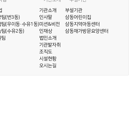
업
기관소개
부설기관
팀(번3동)
인사말
삼동어린이집
팀(우이동·수유1동)
미션&비전
삼동지역아동센터
팀(수유2동)
인재상
삼동재가방문요양센터
원팀
법인소개
기관발자취
조직도
시설현황
오시는길