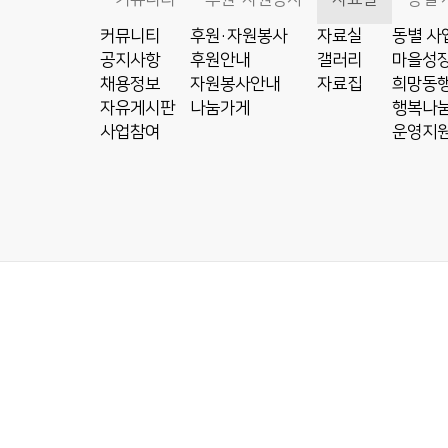
커뮤니티
후원·자원봉사
자료실
동별 사
공지사항
후원안내
갤러리
마을성장
채용정보
자원봉사안내
자료집
희망동행
자유게시판
나눔가게
행복나눔
사업참여
운영지