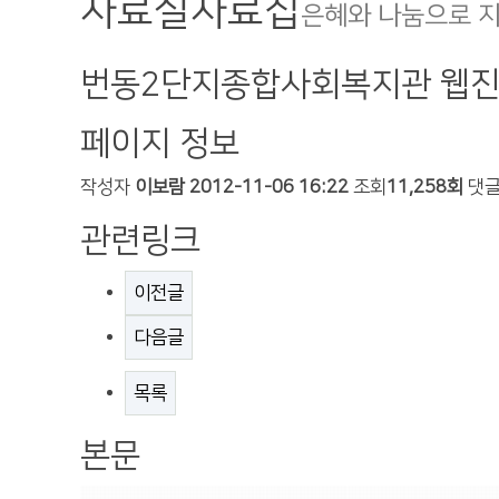
자료실
자료집
은혜와 나눔으로 
번동2단지종합사회복지관 웹진
페이지 정보
작성자
이보람
2012-11-06 16:22
조회
11,258회
댓
관련링크
이전글
다음글
목록
본문