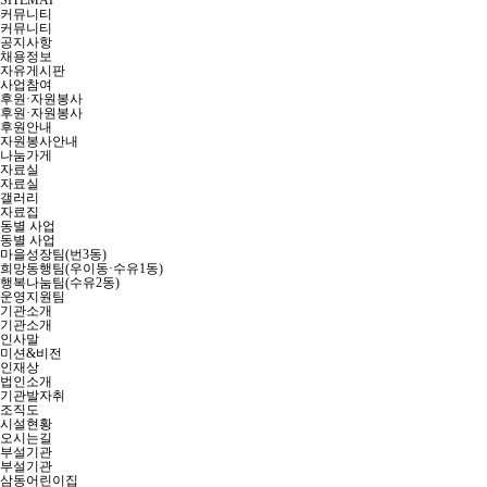
SITEMAP
커뮤니티
커뮤니티
공지사항
채용정보
자유게시판
사업참여
후원·자원봉사
후원·자원봉사
후원안내
자원봉사안내
나눔가게
자료실
자료실
갤러리
자료집
동별 사업
동별 사업
마을성장팀(번3동)
희망동행팀(우이동·수유1동)
행복나눔팀(수유2동)
운영지원팀
기관소개
기관소개
인사말
미션&비전
인재상
법인소개
기관발자취
조직도
시설현황
오시는길
부설기관
부설기관
삼동어린이집