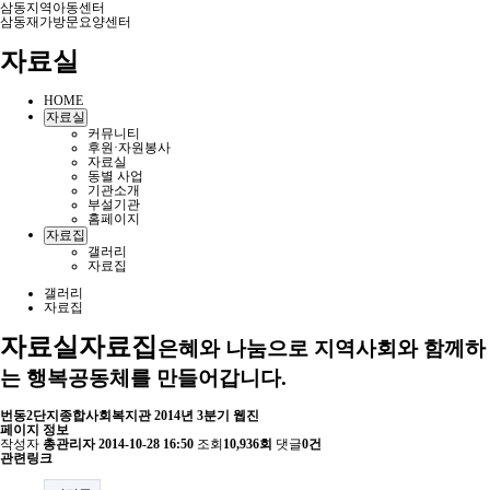
삼동지역아동센터
삼동재가방문요양센터
자료실
HOME
자료실
커뮤니티
후원·자원봉사
자료실
동별 사업
기관소개
부설기관
홈페이지
자료집
갤러리
자료집
갤러리
자료집
자료실
자료집
은혜와 나눔으로 지역사회와 함께하
는 행복공동체를 만들어갑니다.
번동2단지종합사회복지관 2014년 3분기 웹진
페이지 정보
작성자
총관리자
2014-10-28 16:50
조회
10,936회
댓글
0건
관련링크