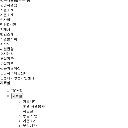
행복나눔팀(수유2동)
운영지원팀
기관소개
기관소개
인사말
미션&비전
인재상
법인소개
기관발자취
조직도
시설현황
오시는길
부설기관
부설기관
삼동어린이집
삼동지역아동센터
삼동재가방문요양센터
자료실
HOME
자료실
커뮤니티
후원·자원봉사
자료실
동별 사업
기관소개
부설기관